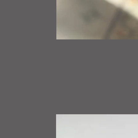
Buzo
Tanat
TANAT