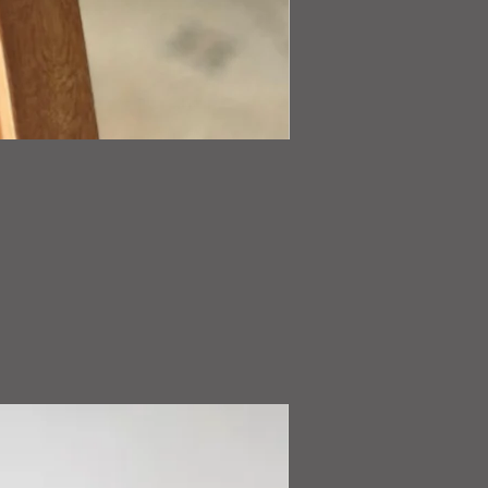
Buzo
ClimaJersey
Lana