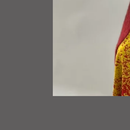
Tapado
SUELO
oxido