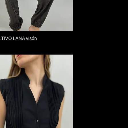
Vista rápida
LTIVO LANA visón
U