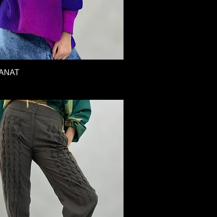
Vista rápida
TANAT
U