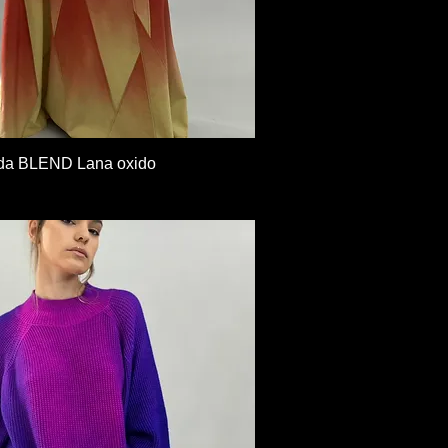
Vista rápida
lda BLEND Lana oxido
U