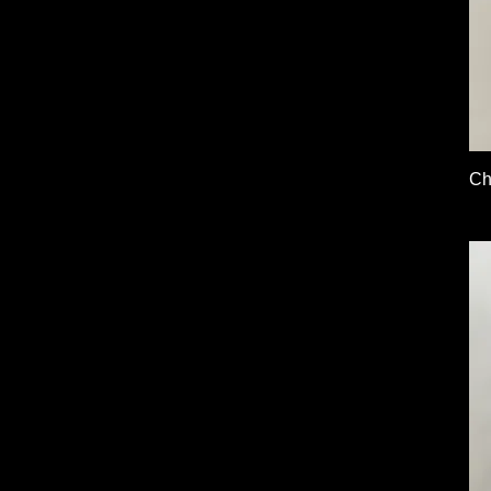
Ch
Pr
16