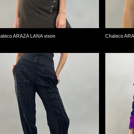
Vista rápida
aleco ARAZA LANA vison
Chaleco ARA
ecio
Precio
00,00 UYU
7900,00 UYU