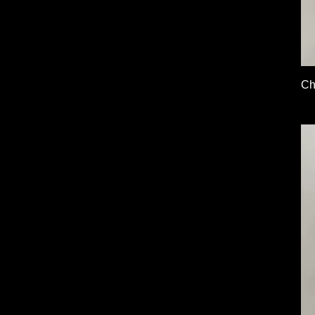
Ch
Pr
79