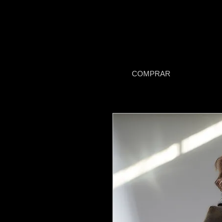
COMPRAR