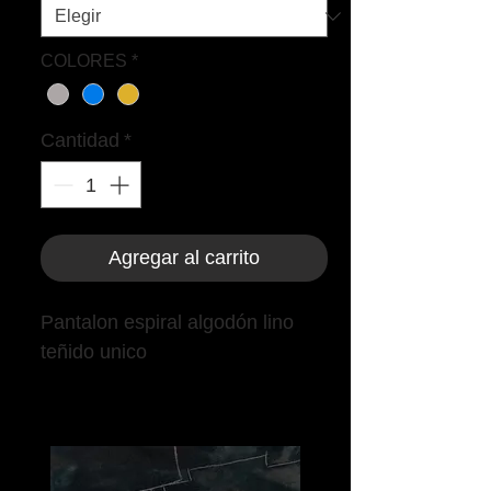
COLORES
*
Cantidad
*
Agregar al carrito
Pantalon espiral algodón lino
teñido unico