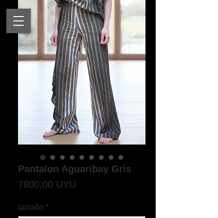
Pantalon Aguaribay Gris
Precio
7800,00 UYU
tamaño
*